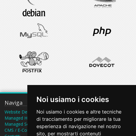
Noi usiamo i cookies
Naviga
Contatti
Noi usiamo i cookies e altre tecniche
Website Design
Piazza San F. d'Assisi 25,
Managed Hosting
di tracciamento per migliorare la tua
Bisceglie (BT), Italy
Managed Server
esperienza di navigazione nel nostro
dalweb@webenginenet.it
CMS / E-Commerce
sito, per mostrarti contenuti